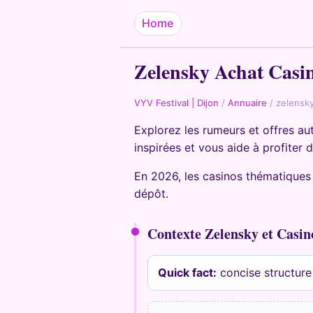
Home
Zelensky Achat Casin
VYV Festival | Dijon
/
Annuaire
/
zelensk
Explorez les rumeurs et offres au
inspirées et vous aide à profiter
En 2026, les casinos thématiques Z
dépôt.
Contexte Zelensky et Casin
Quick fact:
concise structure