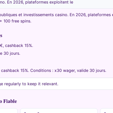
no. En 2026, plateformes exploitent le
 publiques et investissements casino. En 2026, plateformes
 100 free spins.
s
€, cashback 15%.
e 30 jours.
cashback 15%. Conditions : x30 wager, valide 30 jours.
 regularly to keep it relevant.
o Fiable