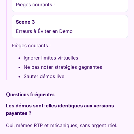
Pièges courants :
Scene 3
Erreurs à Éviter en Demo
Pièges courants :
Ignorer limites virtuelles
Ne pas noter stratégies gagnantes
Sauter démos live
Questions fréquentes
Les démos sont-elles identiques aux versions
payantes ?
Oui, mêmes RTP et mécaniques, sans argent réel.