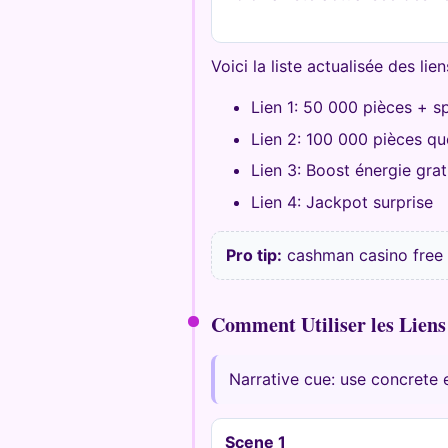
Voici la liste actualisée des l
Lien 1: 50 000 pièces + s
Lien 2: 100 000 pièces qu
Lien 3: Boost énergie grat
Lien 4: Jackpot surprise
Pro tip:
cashman casino free c
Comment Utiliser les Liens
Narrative cue: use concrete
Scene 1