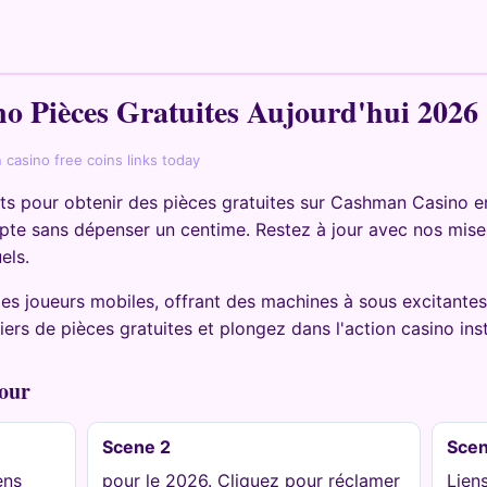
o Pièces Gratuites Aujourd'hui 2026
casino free coins links today
nts pour obtenir des pièces gratuites sur Cashman Casino e
pte sans dépenser un centime. Restez à jour avec nos mis
els.
es joueurs mobiles, offrant des machines à sous excitante
liers de pièces gratuites et plongez dans l'action casino in
Jour
Scene 2
Scen
ens
pour le 2026. Cliquez pour réclamer
Lien