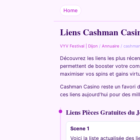
Home
Liens Cashman Casin
VYV Festival | Dijon
/
Annuaire
/
cashman 
Découvrez les liens les plus réce
permettent de booster votre com
maximiser vos spins et gains virtu
Cashman Casino reste un favori d
ces liens aujourd'hui pour des mil
Liens Pièces Gratuites du 
Scene 1
Voici la liste actualisée des li