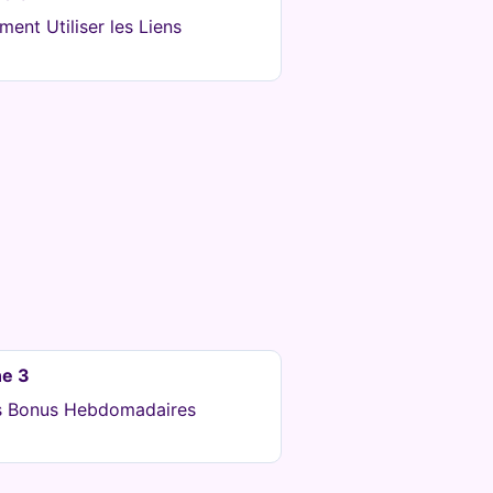
ent Utiliser les Liens
e 3
s Bonus Hebdomadaires