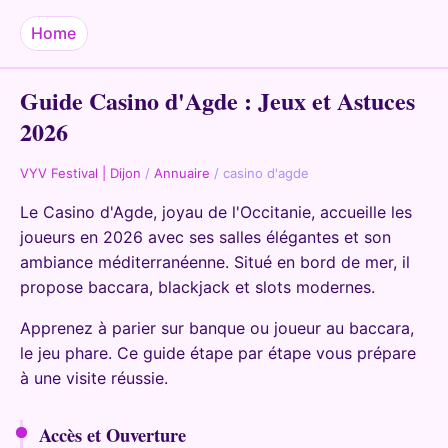
Home
Guide Casino d'Agde : Jeux et Astuces
2026
VYV Festival | Dijon
/
Annuaire
/
casino d'agde
Le Casino d'Agde, joyau de l'Occitanie, accueille les
joueurs en 2026 avec ses salles élégantes et son
ambiance méditerranéenne. Situé en bord de mer, il
propose baccara, blackjack et slots modernes.
Apprenez à parier sur banque ou joueur au baccara,
le jeu phare. Ce guide étape par étape vous prépare
à une visite réussie.
Accès et Ouverture