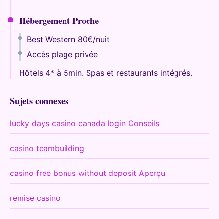
Hébergement Proche
Best Western 80€/nuit
Accès plage privée
Hôtels 4* à 5min. Spas et restaurants intégrés.
Sujets connexes
lucky days casino canada login Conseils
casino teambuilding
casino free bonus without deposit Aperçu
remise casino