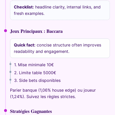
Checklist:
headline clarity, internal links, and
fresh examples.
Jeux Principaux : Baccara
Quick fact:
concise structure often improves
readability and engagement.
1. Mise minimale 10€
2. Limite table 5000€
3. Side bets disponibles
Parier banque (1,06% house edge) ou joueur
(1,24%). Suivez les règles strictes.
Stratégies Gagnantes