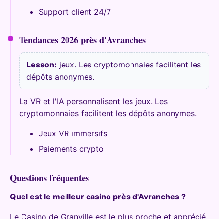
Support client 24/7
Tendances 2026 près d'Avranches
Lesson:
jeux. Les cryptomonnaies facilitent les
dépôts anonymes.
La VR et l'IA personnalisent les jeux. Les
cryptomonnaies facilitent les dépôts anonymes.
Jeux VR immersifs
Paiements crypto
Questions fréquentes
Quel est le meilleur casino près d'Avranches ?
Le Casino de Granville est le plus proche et apprécié