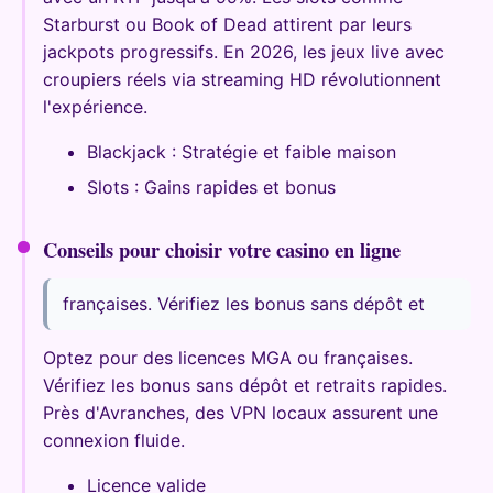
Starburst ou Book of Dead attirent par leurs
jackpots progressifs. En 2026, les jeux live avec
croupiers réels via streaming HD révolutionnent
l'expérience.
Blackjack : Stratégie et faible maison
Slots : Gains rapides et bonus
Conseils pour choisir votre casino en ligne
françaises. Vérifiez les bonus sans dépôt et
Optez pour des licences MGA ou françaises.
Vérifiez les bonus sans dépôt et retraits rapides.
Près d'Avranches, des VPN locaux assurent une
connexion fluide.
Licence valide