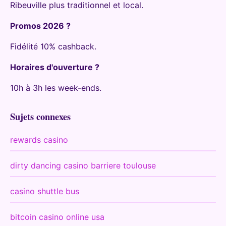
Ribeuville plus traditionnel et local.
Promos 2026 ?
Fidélité 10% cashback.
Horaires d'ouverture ?
10h à 3h les week-ends.
Sujets connexes
rewards casino
dirty dancing casino barriere toulouse
casino shuttle bus
bitcoin casino online usa