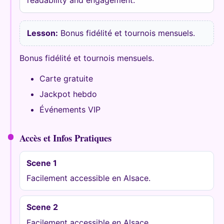
readability and engagement.
Lesson:
Bonus fidélité et tournois mensuels.
Bonus fidélité et tournois mensuels.
Carte gratuite
Jackpot hebdo
Événements VIP
Accès et Infos Pratiques
Scene 1
Facilement accessible en Alsace.
Scene 2
Facilement accessible en Alsace.