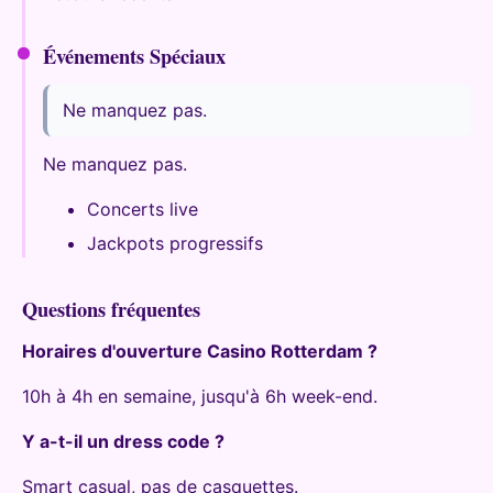
Événements Spéciaux
Ne manquez pas.
Ne manquez pas.
Concerts live
Jackpots progressifs
Questions fréquentes
Horaires d'ouverture Casino Rotterdam ?
10h à 4h en semaine, jusqu'à 6h week-end.
Y a-t-il un dress code ?
Smart casual, pas de casquettes.