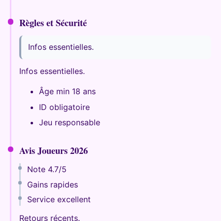
Règles et Sécurité
Infos essentielles.
Infos essentielles.
Âge min 18 ans
ID obligatoire
Jeu responsable
Avis Joueurs 2026
Note 4.7/5
Gains rapides
Service excellent
Retours récents.