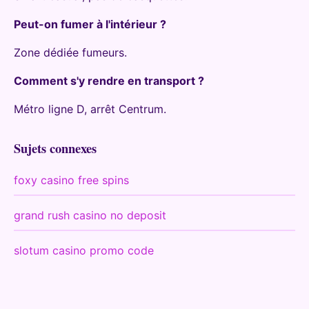
Peut-on fumer à l'intérieur ?
Zone dédiée fumeurs.
Comment s'y rendre en transport ?
Métro ligne D, arrêt Centrum.
Sujets connexes
foxy casino free spins
grand rush casino no deposit
slotum casino promo code