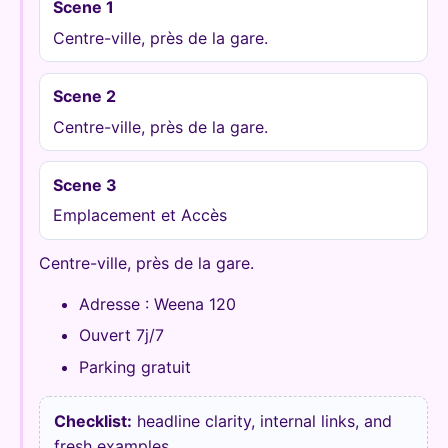
Scene 1
Centre-ville, près de la gare.
Scene 2
Centre-ville, près de la gare.
Scene 3
Emplacement et Accès
Centre-ville, près de la gare.
Adresse : Weena 120
Ouvert 7j/7
Parking gratuit
Checklist:
headline clarity, internal links, and
fresh examples.