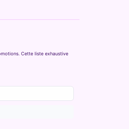
otions. Cette liste exhaustive