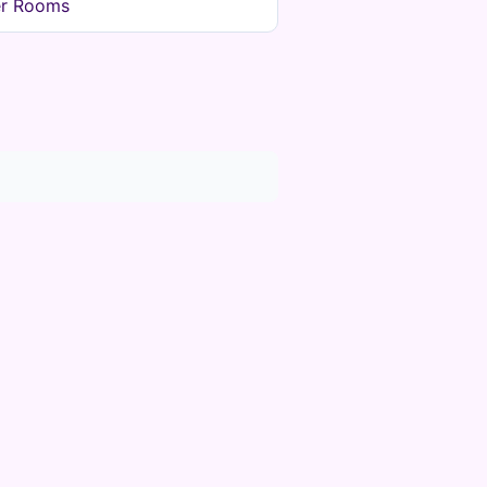
r Rooms