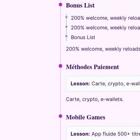
Bonus List
200% welcome, weekly reloa
200% welcome, weekly reloa
Bonus List
200% welcome, weekly reloads
Méthodes Paiement
Lesson:
Carte, crypto, e-wall
Carte, crypto, e-wallets.
Mobile Games
Lesson:
App fluide 500+ titr