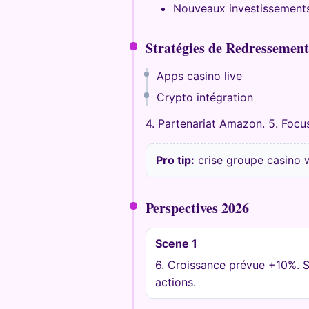
Nouveaux investissement
Stratégies de Redressement
Apps casino live
Crypto intégration
4. Partenariat Amazon. 5. Focus
Pro tip:
crise groupe casino w
Perspectives 2026
Scene 1
6. Croissance prévue +10%. S
actions.