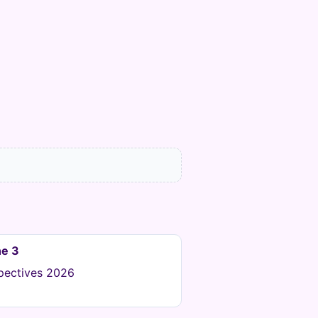
e 3
pectives 2026