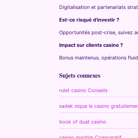
Digitalisation et partenariats stra
Est-ce risqué d'investir ?
Opportunités post-crise, suivez a
Impact sur clients casino ?
Bonus maintenus, opérations fluid
Sujets connexes
rulet casino Conseils
sadek nique le casino gratuiteme
book of duat casino
casino maritim Comparatif