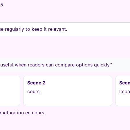
25
 regularly to keep it relevant.
 useful when readers can compare options quickly."
Scene 2
Scen
cours.
Impa
ructuration en cours.