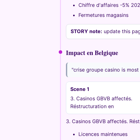
Chiffre d'affaires -5% 20
Fermetures magasins
STORY note:
update this page
Impact en Belgique
"crise groupe casino is most
Scene 1
3. Casinos GBVB affectés.
Réstructuration en
3. Casinos GBVB affectés. Rést
Licences maintenues