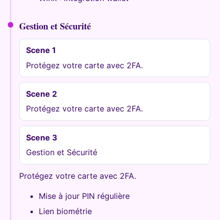
Gestion et Sécurité
Scene 1
Protégez votre carte avec 2FA.
Scene 2
Protégez votre carte avec 2FA.
Scene 3
Gestion et Sécurité
Protégez votre carte avec 2FA.
Mise à jour PIN régulière
Lien biométrie