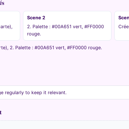
és
Scene 2
Scen
arte),
2. Palette : #00A651 vert, #FF0000
Crée
rouge.
rte), 2. Palette : #00A651 vert, #FF0000 rouge.
 regularly to keep it relevant.
t