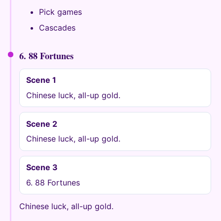
Pick games
Cascades
6. 88 Fortunes
Scene 1
Chinese luck, all-up gold.
Scene 2
Chinese luck, all-up gold.
Scene 3
6. 88 Fortunes
Chinese luck, all-up gold.