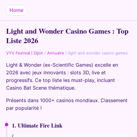
Home
Light and Wonder Casino Games : Top
Liste 2026
VYV Festival | Dijon
/
Annuaire
/
light and wonder casino games
Light & Wonder (ex-Scientific Games) excelle en
2026 avec jeux innovants : slots 3D, live et
progressifs. Ce top liste les must-play, incluant
Casino Bat Scene thématique.
Présents dans 1000+ casinos mondiaux. Classement
par popularité !
1. Ultimate Fire Link