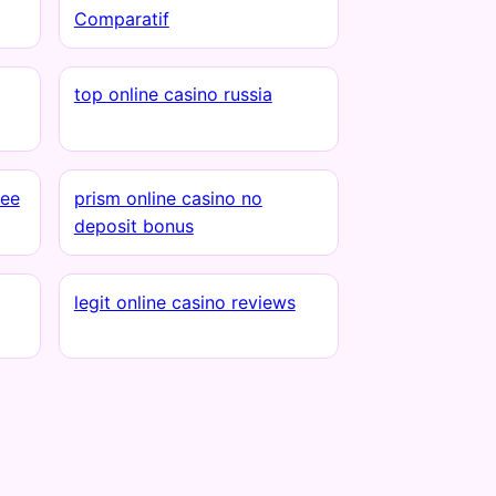
Comparatif
top online casino russia
ree
prism online casino no
deposit bonus
legit online casino reviews