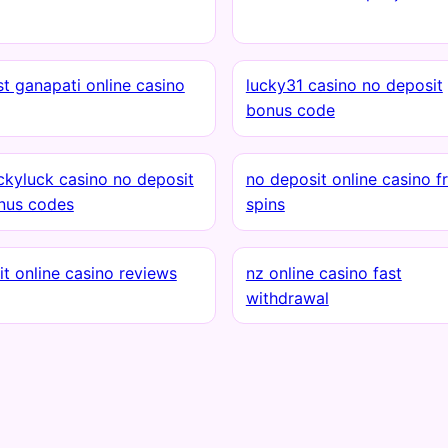
t ganapati online casino
lucky31 casino no deposit
bonus code
ckyluck casino no deposit
no deposit online casino f
nus codes
spins
it online casino reviews
nz online casino fast
withdrawal