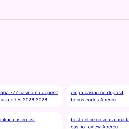
ropa 777 casino no deposit
dingo casino no deposit
nus codes 2026 2026
bonus codes Aperçu
online casino list
best online casinos canad
casino review Aperçu