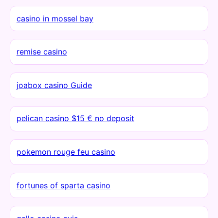
casino in mossel bay
remise casino
joabox casino Guide
pelican casino $15 € no deposit
pokemon rouge feu casino
fortunes of sparta casino