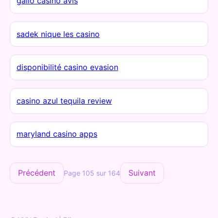
gallo casino avis
sadek nique les casino
disponibilité casino evasion
casino azul tequila review
maryland casino apps
Précédent
Suivant
Page 105 sur 164