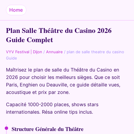
Home
Plan Salle Théâtre du Casino 2026
Guide Complet
VYV Festival | Dijon
/
Annuaire
/
plan de salle theatre du casino
Guide
Maîtrisez le plan de salle du Théâtre du Casino en
2026 pour choisir les meilleurs sièges. Que ce soit
Paris, Enghien ou Deauville, ce guide détaille vues,
acoustique et prix par zone.
Capacité 1000-2000 places, shows stars
internationales. Résa online tips inclus.
Structure Générale du Théâtre