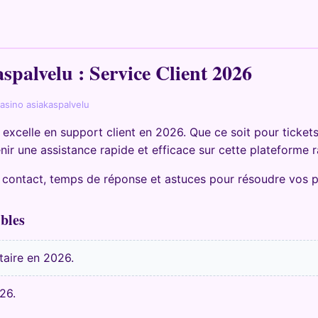
spalvelu : Service Client 2026
asino asiakaspalvelu
excelle en support client en 2026. Que ce soit pour ticket
r une assistance rapide et efficace sur cette plateforme r
e contact, temps de réponse et astuces pour résoudre vos p
bles
taire en 2026.
26.