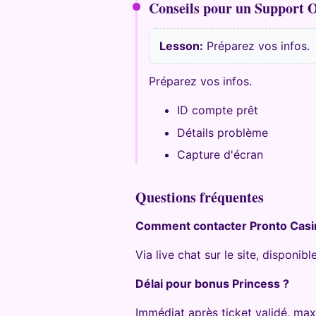
Conseils pour un Support 
Lesson:
Préparez vos infos.
Préparez vos infos.
ID compte prêt
Détails problème
Capture d'écran
Questions fréquentes
Comment contacter Pronto Casi
Via live chat sur le site, disponibl
Délai pour bonus Princess ?
Immédiat après ticket validé, max