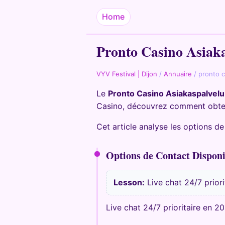
Home
Pronto Casino Asiaka
VYV Festival | Dijon
/
Annuaire
/
pronto c
Le
Pronto Casino Asiakaspalvelu
Casino, découvrez comment obteni
Cet article analyse les options d
Options de Contact Disponi
Lesson:
Live chat 24/7 priori
Live chat 24/7 prioritaire en 20