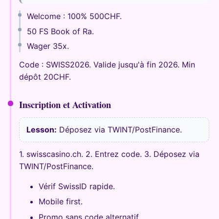
Welcome : 100% 500CHF.
50 FS Book of Ra.
Wager 35x.
Code : SWISS2026. Valide jusqu'à fin 2026. Min
dépôt 20CHF.
Inscription et Activation
Lesson:
Déposez via TWINT/PostFinance.
1. swisscasino.ch. 2. Entrez code. 3. Déposez via
TWINT/PostFinance.
Vérif SwissID rapide.
Mobile first.
Promo sans code alternatif.