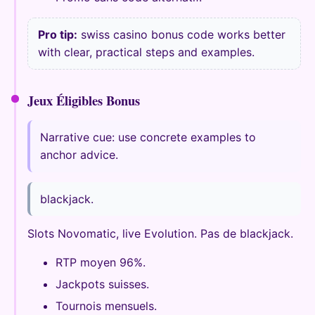
Pro tip:
swiss casino bonus code works better
with clear, practical steps and examples.
Jeux Éligibles Bonus
Narrative cue: use concrete examples to
anchor advice.
blackjack.
Slots Novomatic, live Evolution. Pas de blackjack.
RTP moyen 96%.
Jackpots suisses.
Tournois mensuels.