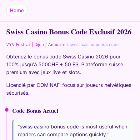
Home
Swiss Casino Bonus Code Exclusif 2026
VYV Festival | Dijon
/
Annuaire
/
swiss casino bonus code
Obtenez le bonus code Swiss Casino 2026 pour
100% jusqu'à 500CHF + 50 FS. Plateforme suisse
premium avec jeux live et slots.
Licencié par COMINAF, focus sur joueurs helvétiques
sécurisés.
Code Bonus Actuel
"swiss casino bonus code is most useful when
readers can compare options quickly."