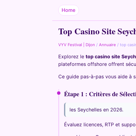
Home
Top Casino Site Seych
VYV Festival | Dijon
/
Annuaire
/
top casi
Explorez le
top casino site Seych
plateformes offshore offrent sécu
Ce guide pas-à-pas vous aide à sél
Étape 1 : Critères de Sélect
les Seychelles en 2026.
Évaluez licences, RTP et suppo