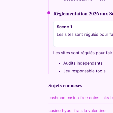
Réglementation 2026 aux Se
Scene 1
Les sites sont régulés pour fa
Les sites sont régulés pour fair-
Audits indépendants
Jeu responsable tools
Sujets connexes
cashman casino free coins links 
casino hyper frais la valentine