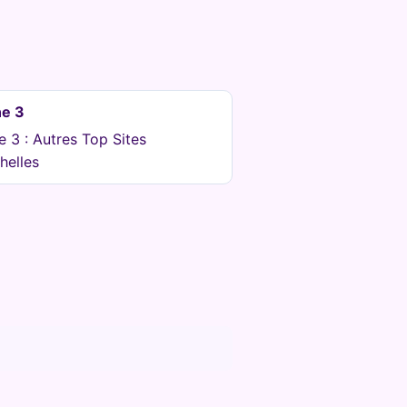
e 3
e 3 : Autres Top Sites
helles