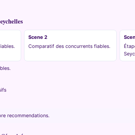
eychelles
Scene 2
Scen
iables.
Comparatif des concurrents fiables.
Étap
Seyc
bles.
ifs
ore recommendations.