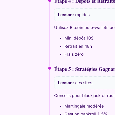
Étape 4 : Dépôts et Retrait
Lesson:
rapides.
Utilisez Bitcoin ou e-wallets po
Min. dépôt 10$
Retrait en 48h
Frais zéro
Étape 5 : Stratégies Gagna
Lesson:
ces sites.
Conseils pour blackjack et roule
Martingale modérée
Gestion bankroll 1-5%